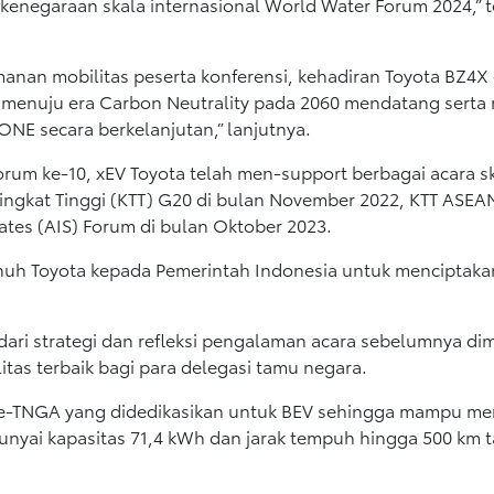
a kenegaraan skala internasional World Water Forum 2024,” t
anan mobilitas peserta konferensi, kehadiran Toyota BZ4X
 menuju era Carbon Neutrality pada 2060 mendatang serta
NE secara berkelanjutan,” lanjutnya.
m ke-10, xEV Toyota telah men-support berbagai acara sk
Tingkat Tinggi (KTT) G20 di bulan November 2022, KTT ASEA
tates (AIS) Forum di bulan Oktober 2023.
uh Toyota kepada Pemerintah Indonesia untuk menciptakan
ari strategi dan refleksi pengalaman acara sebelumnya dim
as terbaik bagi para delegasi tamu negara.
m e-TNGA yang didedikasikan untuk BEV sehingga mampu m
unyai kapasitas 71,4 kWh dan jarak tempuh hingga 500 km ta