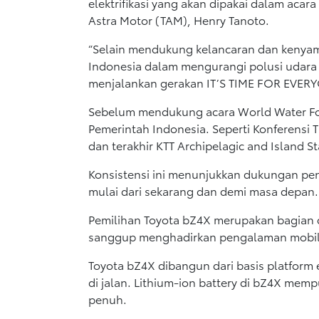
elektrifikasi yang akan dipakai dalam acar
Astra Motor (TAM), Henry Tanoto.
“Selain mendukung kelancaran dan kenyam
Indonesia dalam mengurangi polusi udara
menjalankan gerakan IT’S TIME FOR EVERYO
Sebelum mendukung acara World Water Foru
Pemerintah Indonesia. Seperti Konferensi 
dan terakhir KTT Archipelagic and Island S
Konsistensi ini menunjukkan dukungan pen
mulai dari sekarang dan demi masa depan.
Pemilihan Toyota bZ4X merupakan bagian d
sanggup menghadirkan pengalaman mobilit
Toyota bZ4X dibangun dari basis platfor
di jalan. Lithium-ion battery di bZ4X memp
penuh.