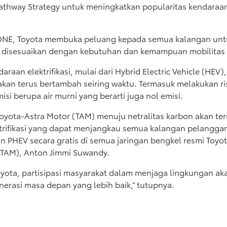
Pathway Strategy untuk meningkatkan popularitas kendaraan
RYONE, Toyota membuka peluang kepada semua kalangan un
g disesuaikan dengan kebutuhan dan kemampuan mobilitas p
an elektrifikasi, mulai dari Hybrid Electric Vehicle (HEV), 
g akan terus bertambah seiring waktu. Termasuk melakukan 
isi berupa air murni yang berarti juga nol emisi.
PT Toyota-Astra Motor (TAM) menuju netralitas karbon akan te
ktrifikasi yang dapat menjangkau semua kalangan pelangga
 PHEV secara gratis di semua jaringan bengkel resmi Toyota
 (TAM), Anton Jimmi Suwandy.
ta, partisipasi masyarakat dalam menjaga lingkungan ak
erasi masa depan yang lebih baik,” tutupnya.