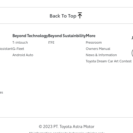
Back To Top
Beyond Technology
Beyond Sustainbility
More
T-intouch
ITFE
Pressroom
Assistant
G-Fleet
Owners Manual
Android Auto
News & Information
Toyota Dream Car Art Contest
es
© 2023 PT. Toyota Astra Motor