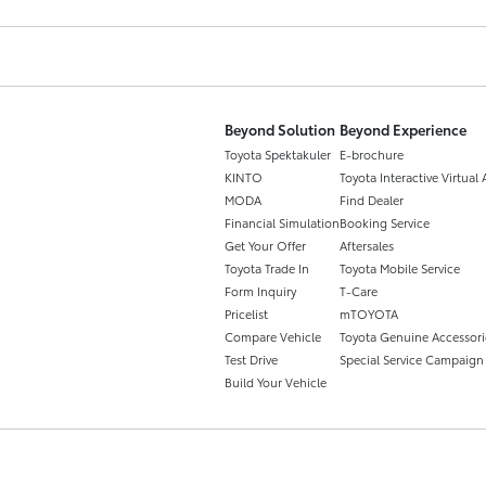
Beyond Solution
Beyond Experience
Toyota Spektakuler
E-brochure
KINTO
Toyota Interactive Virtual 
MODA
Find Dealer
Financial Simulation
Booking Service
Get Your Offer
Aftersales
Toyota Trade In
Toyota Mobile Service
Form Inquiry
T-Care
Pricelist
mTOYOTA
Compare Vehicle
Toyota Genuine Accessori
Test Drive
Special Service Campaign
Build Your Vehicle